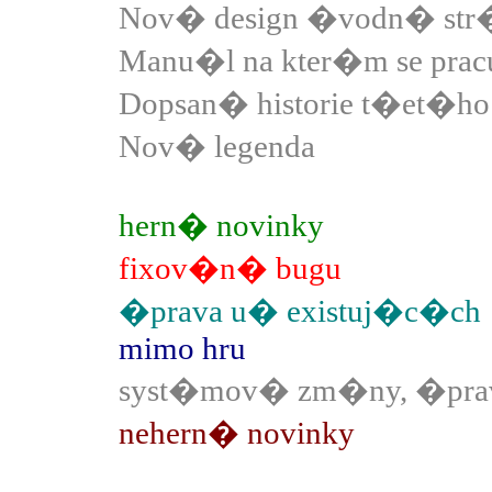
Nov� design �vodn� str
Manu�l na kter�m se pracu
Dopsan� historie t�et�h
Nov� legenda
hern� novinky
fixov�n� bugu
�prava u� existuj�c�ch
mimo hru
syst�mov� zm�ny, �prav
nehern� novinky