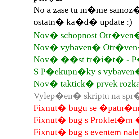
No a zase tu m�me samoz�
ostatn� ka�d� update :)
Nov� schopnost Otr�ve
Nov� vybaven� Otr�ven
Nov� ��st tr�i�t� - P
S P�ekupn�ky s vybaven
Nov� taktick� prvek rozk
Vylep�en� skriptu na spr
Fixnut� bugu se �patn�m
Fixnut� bug s Proklet�
Fixnut� bug s eventem nal