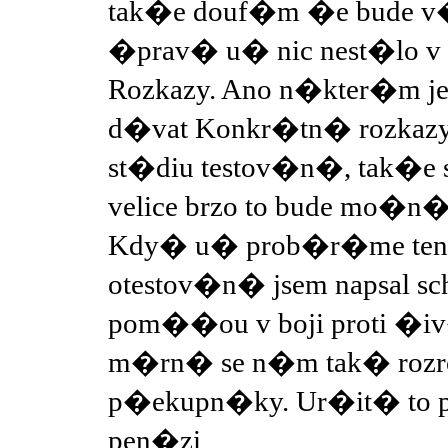
tak�e douf�m �e bude v�
�prav� u� nic nest�lo v
Rozkazy. Ano n�kter�m je
d�vat Konkr�tn� rozkazy
st�diu testov�n�, tak�e si
velice brzo to bude mo�n�,
Kdy� u� prob�r�me ten no
otestov�n� jsem napsal 
pom��ou v boji proti �i
m�rn� se n�m tak� rozro
p�ekupn�ky. Ur�it� to 
pen�zi