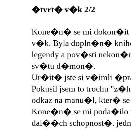
�tvrt� v�k 2/2
Kone�n� se mi dokon�it 
v�k. Byla dopln�n� knih
legendy a pov�sti nekon
sv�tu d�mon�.
Ur�it� jste si v�imli �pra
Pokusil jsem to trochu "z�
odkaz na manu�l, kter� 
Kone�n� se mi poda�ilo u
dal��ch schopnost�. jedna