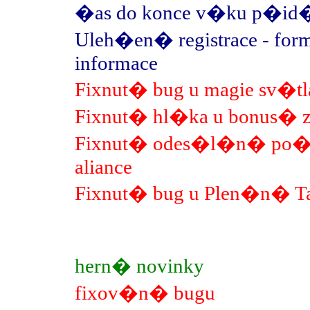
�as do konce v�ku p�id�n
Uleh�en� registrace - f
informace
Fixnut� bug u magie sv�tl
Fixnut� hl�ka u bonus� z
Fixnut� odes�l�n� po�t
aliance
Fixnut� bug u Plen�n� 
hern� novinky
fixov�n� bugu