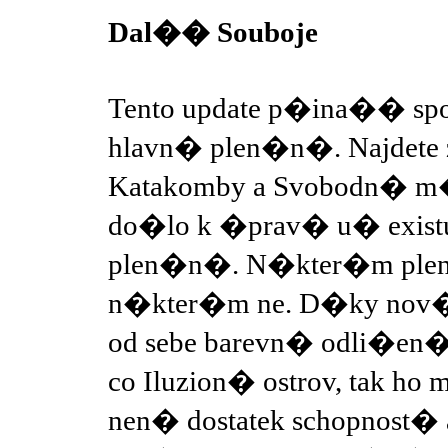
Dal�� Souboje
Tento update p�ina�� spo
hlavn� plen�n�. Najdete
Katakomby a Svobodn� m
do�lo k �prav� u� exist
plen�n�. N�kter�m plen�
n�kter�m ne. D�ky nov�m
od sebe barevn� odli�en
co Iluzion� ostrov, tak h
nen� dostatek schopnost� 