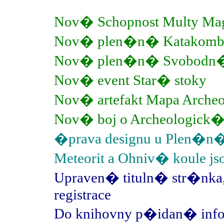
Nov� Schopnost Multy Mag
Nov� plen�n� Katakomb
Nov� plen�n� Svobodn
Nov� event Star� stoky
Nov� artefakt Mapa Arche
Nov� boj o Archeologick
�prava designu u Plen�n
Meteorit a Ohniv� koule 
Upraven� tituln� str�nka,
registrace
Do knihovny p�idan� info