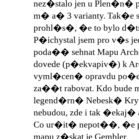
nez�stalo jen u Plen�n� p
m� a� 3 varianty. Tak�e s
prohl�s�, �e to bylo d�t
P�ichystal jsem pro v�s 
poda�� sehnat Mapu Arche
dovede (p�ekvapiv�) k Ar
vyml�cen� opravdu po�e
za��t rabovat. Kdo bude
legend�rn� Nebesk� Krys
nebudou, zde i tak �ekaj� 
Co ur�it� nepot��, �e p
mapu z�skat je Gembler.