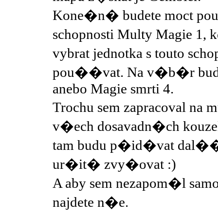
Kone�n� budete moct pou
schopnosti Multy Magie 1, 
vybrat jednotka s touto sch
pou��vat. Na v�b�r bude
anebo Magie smrti 4.
Trochu sem zapracoval na 
v�ech dosavadn�ch kouzel 
tam budu p�id�vat dal��, 
ur�it� zvy�ovat :)
A aby sem nezapom�l samo
najdete n�e.