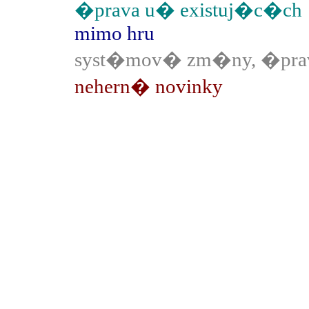
�prava u� existuj�c�ch
mimo hru
syst�mov� zm�ny, �prav
nehern� novinky