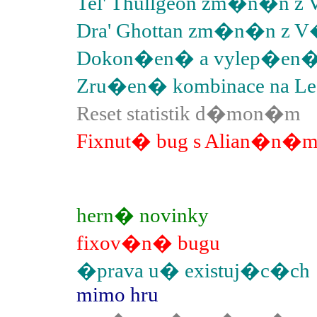
Tel' Thullgeon zm�n�n z 
Dra' Ghottan zm�n�n z V�
Dokon�en� a vylep�en� 
Zru�en� kombinace na Le
Reset statistik d�mon�m
Fixnut� bug s Alian�n�m
hern� novinky
fixov�n� bugu
�prava u� existuj�c�ch
mimo hru