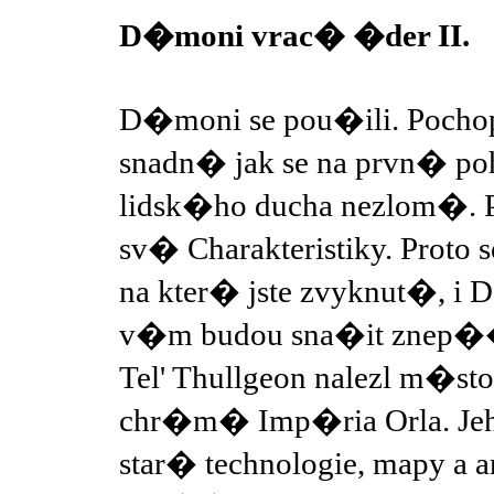
D�moni vrac� �der II.
D�moni se pou�ili. Pochopi
snadn� jak se na prvn� p
lidsk�ho ducha nezlom�. 
sv� Charakteristiky. Pr
na kter� jste zvyknut�, i D
v�m budou sna�it znep�
Tel' Thullgeon nalezl m�st
chr�m� Imp�ria Orla. Jeh
star� technologie, mapy a 