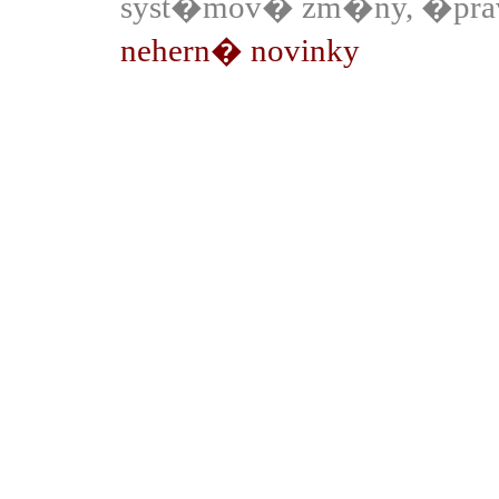
syst�mov� zm�ny, �prav
nehern� novinky