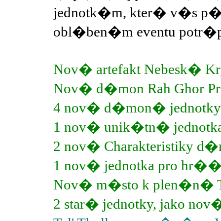
jednotk�m, kter� v�s p�
obl�ben�m eventu potr�pi
Nov� artefakt Nebesk� Kry
Nov� d�mon Rah Ghor Pr
4 nov� d�mon� jednotky
1 nov� unik�tn� jedn
2 nov� Charakteristiky 
1 nov� jednotka pro hr�
Nov� m�sto k plen�n� 
2 star� jednotky, jako 