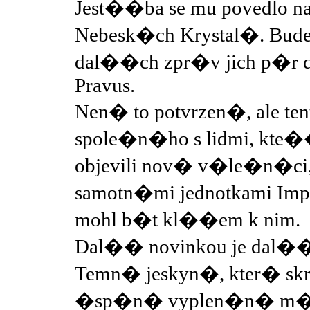
Jest��ba se mu povedlo 
Nebesk�ch Krystal�. Bude 
dal��ch zpr�v jich p�r dos
Pravus.
Nen� to potvrzen�, ale te
spole�n�ho s lidmi, kte�� 
objevili nov� v�le�n�ci
samotn�mi jednotkami Imp�
mohl b�t kl��em k nim.
Dal�� novinkou je dal��
Temn� jeskyn�, kter� s
�sp�n� vyplen�n� m�te 