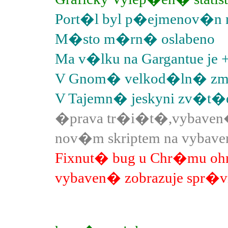
Port�l byl p�ejmenov�n n
M�sto m�rn� oslabeno
Ma v�lku na Gargantue je 
V Gnom� velkod�ln� z
V Tajemn� jeskyni zv�t
�prava tr�i�t�,vybaven�
nov�m skriptem na vybav
Fixnut� bug u Chr�mu ohn
vybaven� zobrazuje spr�