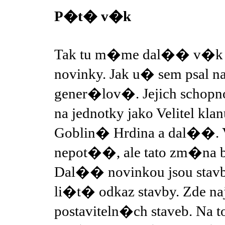
P�t� v�k
Tak tu m�me dal�� v�k
novinky. Jak u� sem psal n
gener�lov�. Jejich schopn
na jednotky jako Velitel k
Goblin� Hrdina a dal��
nepot��, ale tato zm�na 
Dal�� novinkou jsou stavb
li�t� odkaz stavby. Zde 
postaviteln�ch staveb. Na to