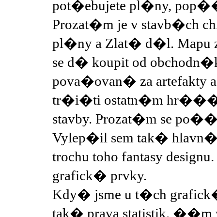
pot�ebujete pl�ny, pop�
Prozat�m je v stavb�ch 
pl�ny a Zlat� d�l. Mapu z
se d� koupit od obchodn�k
pova�ovan� za artefakty a
tr�i�ti ostatn�m hr���
stavby. Prozat�m se po��t
Vylep�il sem tak� hlavn�
trochu toho fantasy desig
grafick� prvky.
Kdy� jsme u t�ch grafick
tak� prava statistik. ��m