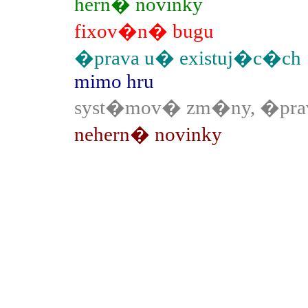
hern� novinky
fixov�n� bugu
�prava u� existuj�c�ch
mimo hru
syst�mov� zm�ny, �prav
nehern� novinky