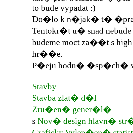
to bude vypadat :)
Do�lo k n�jak� t� �pr
Tentokr�t u� snad nebud
budeme moct za��t s high 
hr��e.
P�eju hodn� �sp�ch� 
Stavby
Stavba zlat� d�l
Zru�en� gener�l�
s
Nov� design hlavn� str
Graficky Vylep�en� statist